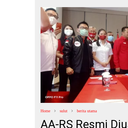
Home
sulut
berita utama
AA-RS Resmi Dius