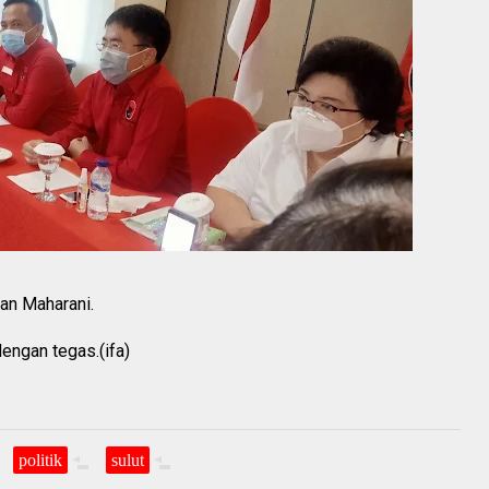
an Maharani.
ngan tegas.(ifa)
politik
sulut