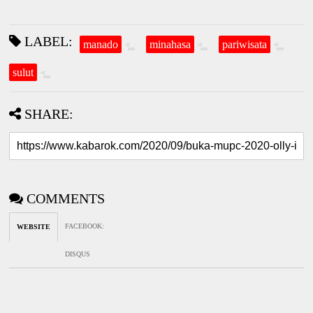
LABEL:
manado
minahasa
pariwisata
sulut
SHARE:
COMMENTS
FACEBOOK
:
WEBSITE
DISQUS