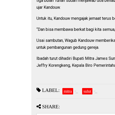
tiga bulan Tuhan sudah menjawab doa beliau
ujar Kandouw.
Untuk itu, Kandouw mengajak jemaat terus 
“Dan bisa membawa berkat bagi kita semua
Usai sambutan, Wagub Kandouw memberikan 
untuk pembangunan gedung gereja.
Ibadah turut dihadiri Bupati Mitra James S
Jeffry Korengkeng, Kepala Biro Pemerinta
LABEL:
mitra
sulut
SHARE: