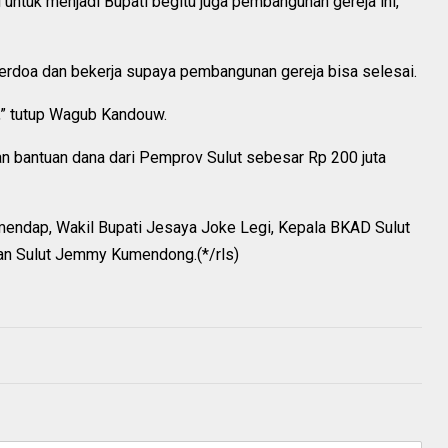
 untuk menjadi Bupati begitu juga pembangunan gereja ini,
berdoa dan bekerja supaya pembangunan gereja bisa selesai.
,” tutup Wagub Kandouw.
bantuan dana dari Pemprov Sulut sebesar Rp 200 juta
umendap, Wakil Bupati Jesaya Joke Legi, Kepala BKAD Sulut
han Sulut Jemmy Kumendong.(*/rls)