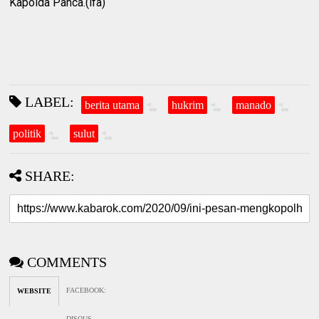
Kapolda Panca.(ifa)
LABEL:
berita utama
hukrim
manado
politik
sulut
SHARE:
COMMENTS
FACEBOOK
:
WEBSITE
DISQUS