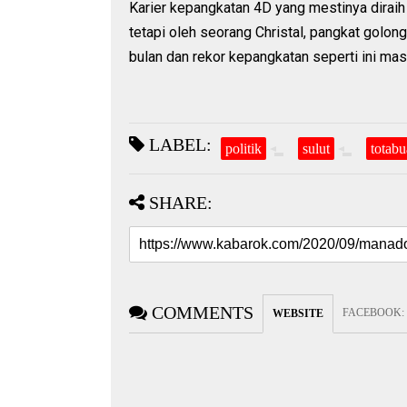
Karier kepangkatan 4D yang mestinya diraih
tetapi oleh seorang Christal, pangkat golon
bulan dan rekor kepangkatan seperti ini masi
LABEL:
politik
sulut
totab
SHARE:
COMMENTS
FACEBOOK
:
WEBSITE