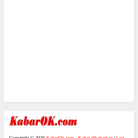
Copyright ©
2026
KabarOk.com - Kabar dikabarkan
|
Log