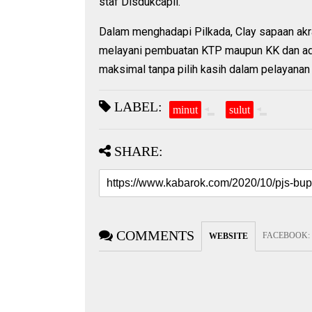
staf Disdukcapil.
Dalam menghadapi Pilkada, Clay sapaan akra
melayani pembuatan KTP maupun KK dan admi
maksimal tanpa pilih kasih dalam pelayanan
LABEL:
minut
sulut
SHARE:
COMMENTS
FACEBOOK
:
WEBSITE