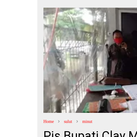
Home
sulut
minut
Pjs Bupati Clay 