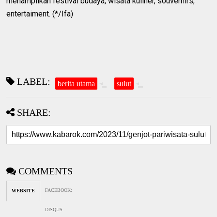
menampilkan festival budaya, wisata kuliner, souvernirs,
entertaiment. (*/Ifa)
LABEL:
berita utama
sulut
SHARE:
COMMENTS
FACEBOOK
:
WEBSITE
DISQUS