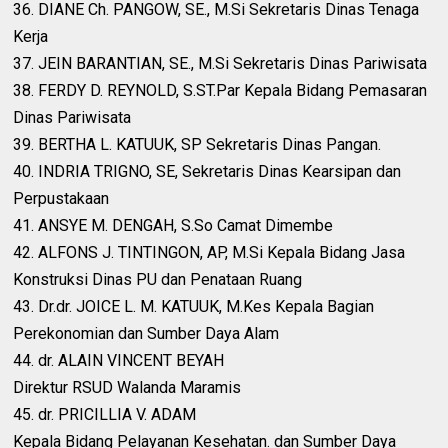
36. DIANE Ch. PANGOW, SE., M.Si Sekretaris Dinas Tenaga
Kerja
37. JEIN BARANTIAN, SE., M.Si Sekretaris Dinas Pariwisata
38. FERDY D. REYNOLD, S.ST.Par Kepala Bidang Pemasaran
Dinas Pariwisata
39. BERTHA L. KATUUK, SP Sekretaris Dinas Pangan.
40. INDRIA TRIGNO, SE, Sekretaris Dinas Kearsipan dan
Perpustakaan
41. ANSYE M. DENGAH, S.So Camat Dimembe
42. ALFONS J. TINTINGON, AP, M.Si Kepala Bidang Jasa
Konstruksi Dinas PU dan Penataan Ruang
43. Dr.dr. JOICE L. M. KATUUK, M.Kes Kepala Bagian
Perekonomian dan Sumber Daya Alam
44. dr. ALAIN VINCENT BEYAH
Direktur RSUD Walanda Maramis
45. dr. PRICILLIA V. ADAM
Kepala Bidang Pelayanan Kesehatan. dan Sumber Daya