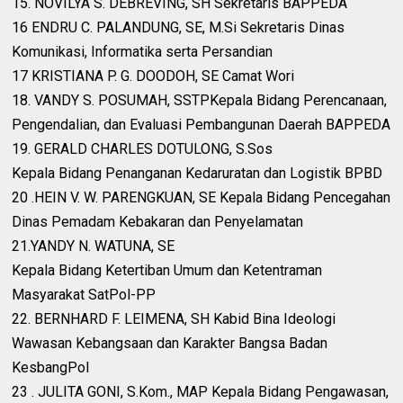
15. NOVILYA S. DEBREVING, SH Sekretaris BAPPEDA
16 ENDRU C. PALANDUNG, SE, M.Si Sekretaris Dinas
Komunikasi, Informatika serta Persandian
17 KRISTIANA P. G. DOODOH, SE Camat Wori
18. VANDY S. POSUMAH, SSTPKepala Bidang Perencanaan,
Pengendalian, dan Evaluasi Pembangunan Daerah BAPPEDA
19. GERALD CHARLES DOTULONG, S.Sos
Kepala Bidang Penanganan Kedaruratan dan Logistik BPBD
20 .HEIN V. W. PARENGKUAN, SE Kepala Bidang Pencegahan
Dinas Pemadam Kebakaran dan Penyelamatan
21.YANDY N. WATUNA, SE
Kepala Bidang Ketertiban Umum dan Ketentraman
Masyarakat SatPol-PP
22. BERNHARD F. LEIMENA, SH Kabid Bina Ideologi
Wawasan Kebangsaan dan Karakter Bangsa Badan
KesbangPol
23 . JULITA GONI, S.Kom., MAP Kepala Bidang Pengawasan,