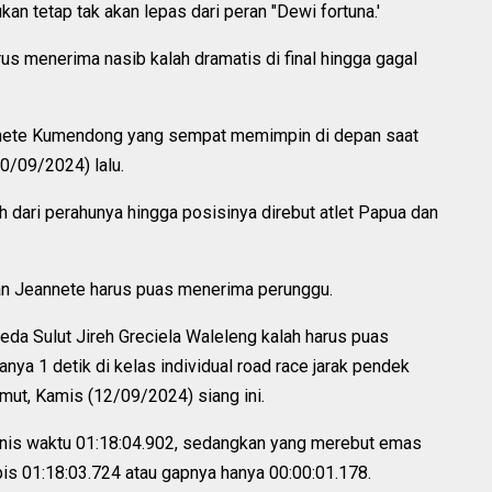
an tetap tak akan lepas dari peran "Dewi fortuna.'
rus menerima nasib kalah dramatis di final hingga gagal
nnete Kumendong yang sempat memimpin di depan saat
0/09/2024) lalu.
h dari perahunya hingga posisinya direbut atlet Papua dan
an Jeannete harus puas menerima perunggu.
epeda Sulut Jireh Greciela Waleleng kalah harus puas
ya 1 detik di kelas individual road race jarak pendek
mut, Kamis (12/09/2024) siang ini.
 finis waktu 01:18:04.902, sedangkan yang merebut emas
ipis 01:18:03.724 atau gapnya hanya 00:00:01.178.