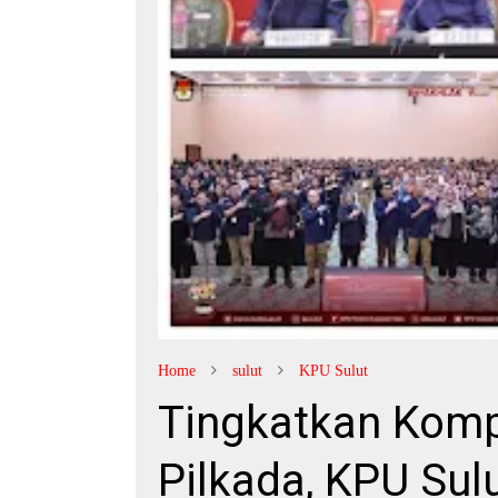
Home
sulut
KPU Sulut
Tingkatkan Komp
Pilkada, KPU Sul