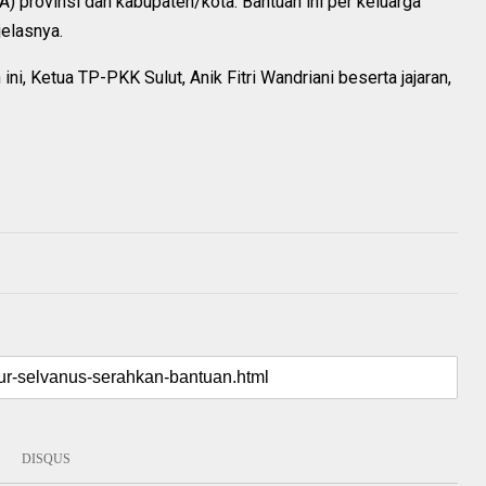
) provinsi dan kabupaten/kota. Bantuan ini per keluarga
jelasnya.
i, Ketua TP-PKK Sulut, Anik Fitri Wandriani beserta jajaran,
DISQUS