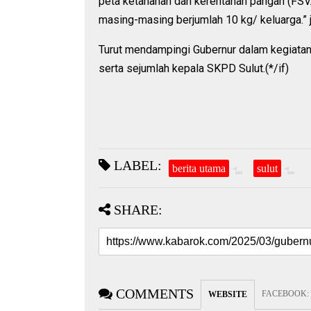
peta ketahanan dan kerentanan pangan (FSVA
masing-masing berjumlah 10 kg/ keluarga.” 
Turut mendampingi Gubernur dalam kegiatan in
serta sejumlah kepala SKPD Sulut.(*/if)
LABEL:
berita utama
sulut
SHARE:
COMMENTS
FACEBOOK
:
WEBSITE