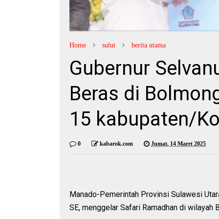
Home
sulut
berita utama
Gubernur Selvan
Beras di Bolmong
15 kabupaten/Ko
0
kabarok.com
Jumat, 14 Maret 2025
Manado-Pemerintah Provinsi Sulawesi Utara
SE, menggelar Safari Ramadhan di wilayah