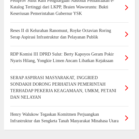
Pemprov Sulut Raih Penghargaan Nasional Pemanfaatan e-
Katalog Tertinggi dari LKPP, Braien Waworuntu: Bukti
Keseriusan Pemerintahan Gubernur YSK
Reses II di Kelurahan Ranomuut, Royke Octavian Roring
Serap Aspirasi Infrastruktur dan Pelayanan Publik
RDP Komisi III DPRD Sulut: Berty Kapoyos Geram Pokir
Nyaris Hilang, Yongkie Limen Ancam Libatkan Kejaksaan
SERAP ASPIRASI MASYARAKAT, INGGRIED
SONDAKH DORONG PERHATIAN PEMERINTAH
TERHADAP PEKERJA KEAGAMAAN, UMKM, PETANI
DAN NELAYAN
Henry Walukow Tegaskan Komitmen Perjuangkan
Infrastruktur dan Sengketa Tanah Masyarakat Minahasa Utara