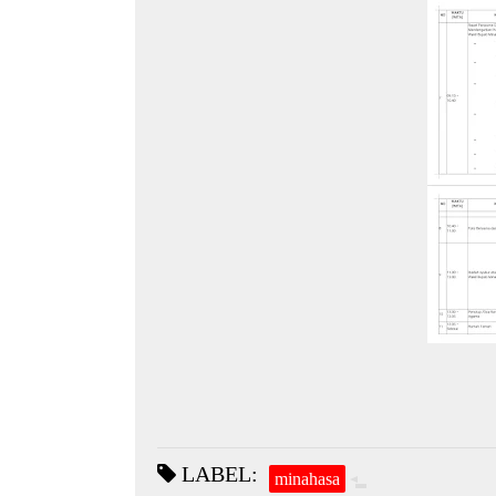
LABEL:
minahasa