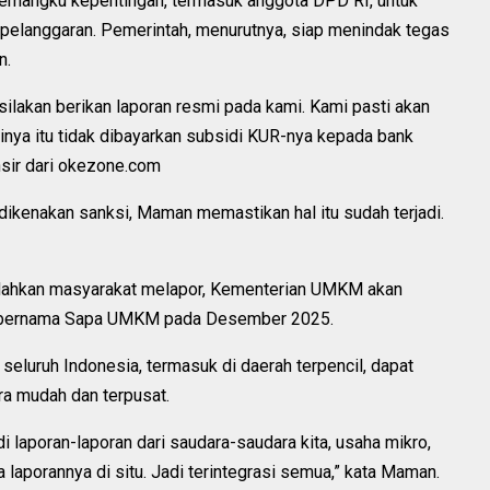
mangku kepentingan, termasuk anggota DPD RI, untuk
pelanggaran. Pemerintah, menurutnya, siap menindak tegas
n.
silakan berikan laporan resmi pada kami. Kami pasti akan
ksinya itu tidak dibayarkan subsidi KUR-nya kepada bank
ansir dari okezone.com
dikenakan sanksi, Maman memastikan hal itu sudah terjadi.
hkan masyarakat melapor, Kementerian UMKM akan
si bernama Sapa UMKM pada Desember 2025.
seluruh Indonesia, termasuk di daerah terpencil, dapat
a mudah dan terpusat.
adi laporan-laporan dari saudara-saudara kita, usaha mikro,
a laporannya di situ. Jadi terintegrasi semua,” kata Maman.