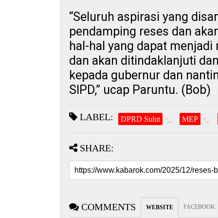
“Seluruh aspirasi yang disa
pendamping reses dan akan 
hal-hal yang dapat menja
dan akan ditindaklanjuti d
kepada gubernur dan nantin
SIPD,” ucap Paruntu. (Bob)
LABEL:
DPRD Sulut
MEP
SHARE:
COMMENTS
FACEBOOK
:
WEBSITE