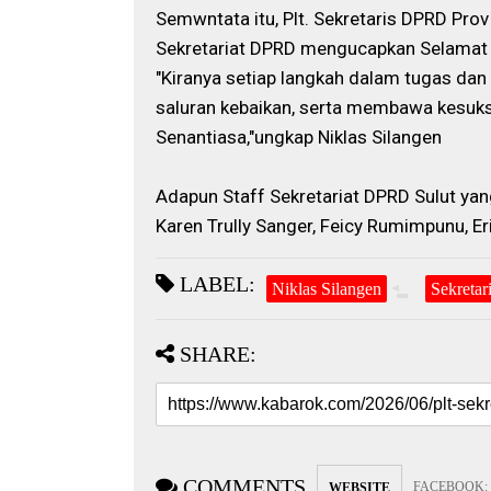
Semwntata itu,
Plt. Sekretaris DPRD Pro
Sekretariat DPRD mengucapkan Selamat 
"Kiranya setiap langkah dalam tugas dan
saluran kebaikan, serta membawa kesuk
Senantiasa,"ungkap Niklas Silangen
Adapun Staff Sekretariat DPRD Sulut ya
Karen Trully Sanger, Feicy Rumimpunu, E
LABEL:
Niklas Silangen
Sekreta
SHARE:
COMMENTS
FACEBOOK
:
WEBSITE