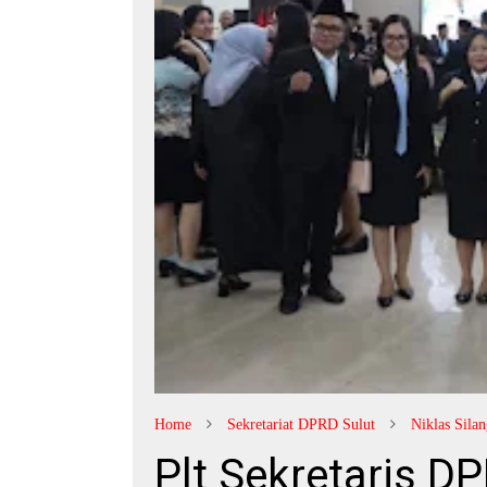
Home
Sekretariat DPRD Sulut
Niklas Sila
Plt Sekretaris D