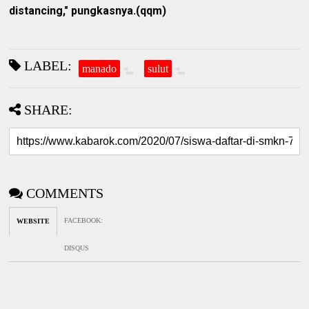
distancing," pungkasnya.(qqm)
LABEL:
manado
sulut
SHARE:
COMMENTS
FACEBOOK
:
WEBSITE
DISQUS