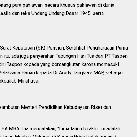
enang para pahlawan, secara khusus pahlawan di dunia
asila dan teks Undang Undang Dasar 1945, serta
 Surat Keputusan (SK) Pensiun, Sertifikat Penghargaan Purna
n itu, ada juga penyerahan Tabungan Hari Tua dari PT Taspen,
iri Taspen kepada yang bersangkutan karena memasuki
K Pelaksana Harian kepada Dr Arody Tangkere MAP, sebagai
ekdakab Minahasa.
ambutan Menteri Pendidikan Kebudayaan Riset dan
A MBA. Dia mengatakan, "Lima tahun terakhir ini adalah
alanan Menteri Makarim di Kemendikbudristek, menjadi