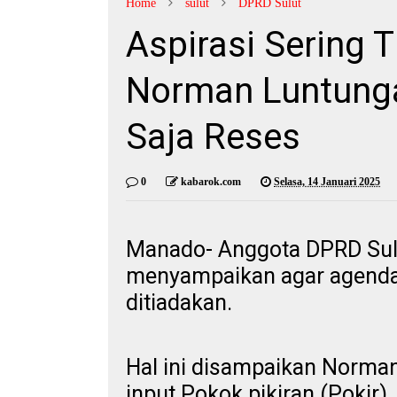
Home
sulut
DPRD Sulut
Aspirasi Sering 
Norman Luntung
Saja Reses
0
kabarok.com
Selasa, 14 Januari 2025
Manado- Anggota DPRD Sulu
menyampaikan agar agenda 
ditiadakan.
Hal ini disampaikan Norman
input Pokok pikiran (Pokir)