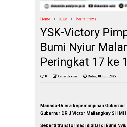
Home
sulut
berita utama
YSK-Victory Pimpi
Bumi Nyiur Malam
Peringkat 17 ke 
0
kabarok.com
Rabu, 18 Juni 2025
Manado-Di era kepemimpinan Gubernur Ma
Gubernur DR J Victor Mailangkay SH MH (Y
Seperti transformasi digital di Bumi Ny