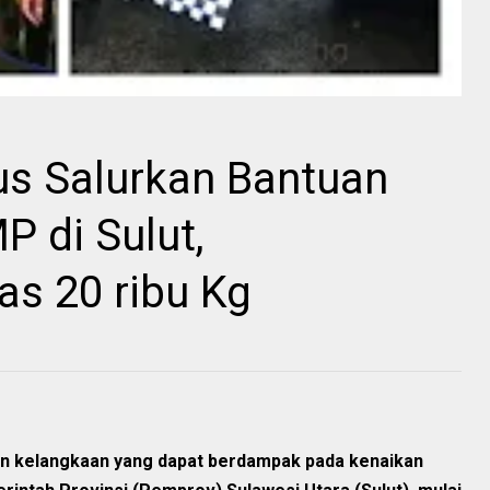
us Salurkan Bantuan
P di Sulut,
as 20 ribu Kg
n kelangkaan yang dapat berdampak pada kenaikan