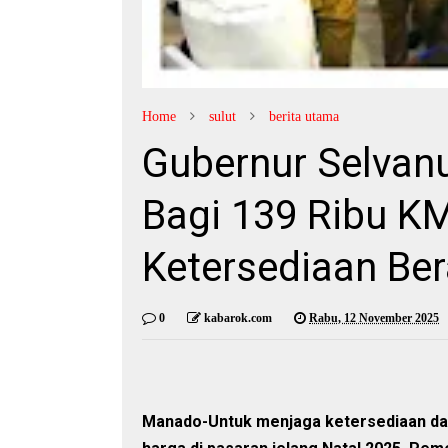
Home
sulut
berita utama
Gubernur Selvan
Bagi 139 Ribu KM
Ketersediaan Ber
0
kabarok.com
Rabu, 12 November 2025
Manado-Untuk menjaga ketersediaan da