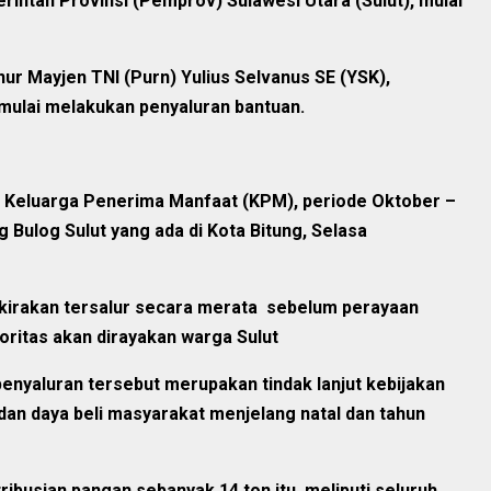
erintah Provinsi (Pemprov) Sulawesi Utara (Sulut), mulai
ur Mayjen TNI (Purn) Yulius Selvanus SE (YSK),
mulai melakukan penyaluran bantuan.
u Keluarga Penerima Manfaat (KPM), periode Oktober –
Bulog Sulut yang ada di Kota Bitung, Selasa
rkirakan tersalur secara merata sebelum perayaan
oritas akan dirayakan warga Sulut
enyaluran tersebut merupakan tindak lanjut kebijakan
 dan daya beli masyarakat menjelang natal dan tahun
ribusian pangan sebanyak 14 ton itu, meliputi seluruh