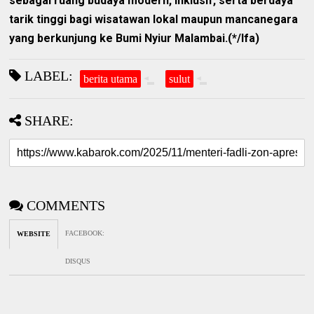
sebagai ruang budaya modern, inklusif, serta berdaya
tarik tinggi bagi wisatawan lokal maupun mancanegara
yang berkunjung ke Bumi Nyiur Malambai.(*/Ifa)
LABEL:
berita utama
sulut
SHARE:
COMMENTS
FACEBOOK
:
WEBSITE
DISQUS