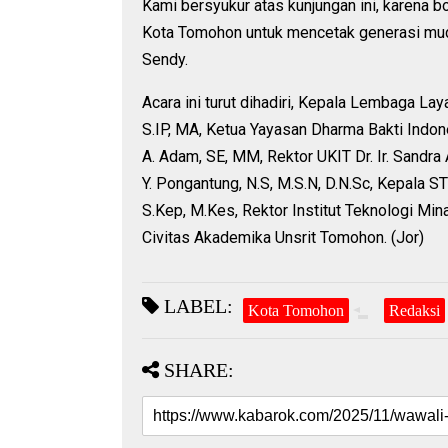
Kami bersyukur atas kunjungan ini, karena b
Kota Tomohon untuk mencetak generasi muda
Sendy.
Acara ini turut dihadiri, Kepala Lembaga L
S.IP, MA, Ketua Yayasan Dharma Bakti Indon
A. Adam, SE, MM, Rektor UKIT Dr. Ir. Sandr
Y. Pongantung, N.S, M.S.N, D.N.Sc, Kepala 
S.Kep, M.Kes, Rektor Institut Teknologi Min
Civitas Akademika Unsrit Tomohon. (Jor)
LABEL:
Kota Tomohon
Redaksi
SHARE: